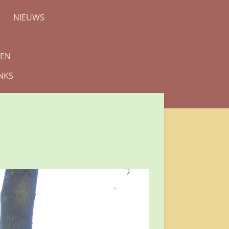
NIEUWS
REN
NKS