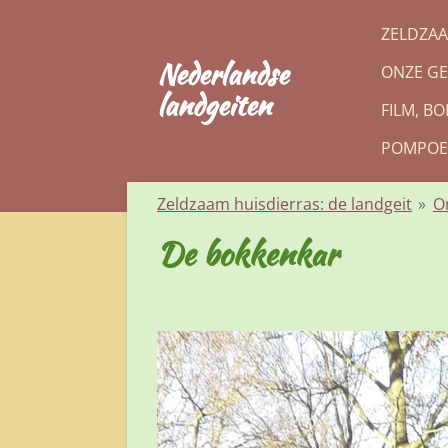
Ga
ZELDZAA
direct
Nederlandse
ONZE GE
naar
landgeiten
de
FILM, B
hoofdinhoud
POMPOE
Zeldzaam huisdierras: de landgeit
»
O
De bokkenkar