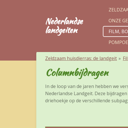
Ga
ZELDZAA
direct
Nederlandse
ONZE GE
naar
landgeiten
de
FILM, B
hoofdinhoud
POMPOE
Zeldzaam huisdierras: de landgeit
»
Fi
Columnbijdragen
In de loop van de jaren hebben we ver
Nederlandse Landgeit. Deze bijdragen tr
driehoekje op de verschillende subpagi