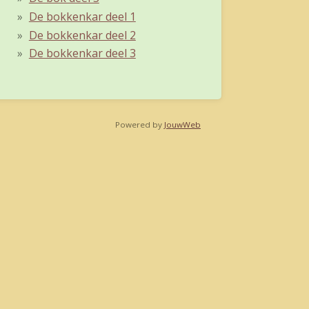
De bokkenkar deel 1
De bokkenkar deel 2
De bokkenkar deel 3
Powered by
JouwWeb