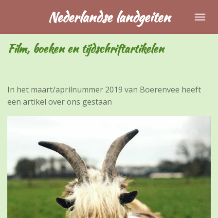
Ga
Nederlandse landgeiten
direct
naar
Film, boeken en tijdschriftartikelen
de
hoofdinhoud
In het maart/aprilnummer 2019 van Boerenvee heeft
een artikel over ons gestaan