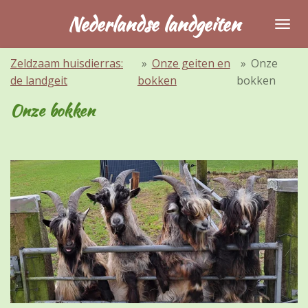
Ga
Nederlandse landgeiten
direct
naar
Zeldzaam huisdierras:
»
Onze geiten en
»
Onze
de
de landgeit
bokken
bokken
hoofdinhoud
Onze bokken